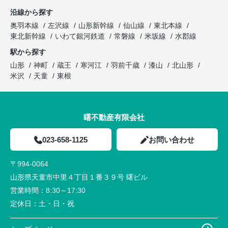
沿線から探す
奥羽本線
左沢線
山形新幹線
仙山線
東北本線
東北新幹線
いわて銀河鉄道
常磐線
米坂線
水郡線
駅から探す
山形
神町
蔵王
寒河江
羽前千歳
漆山
北山形
米沢
天童
東根
曙不動産有限会社
023-658-1125
お問い合わせ
〒994-0064
山形県天童市中里４丁目１番３９号 曙ビル
営業時間：
8:30～17:30
定休日：
土・日・祝