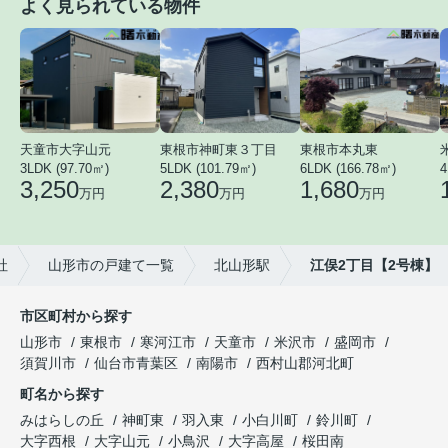
よく見られている物件
天童市大字山元
東根市神町東３丁目
東根市本丸東
3LDK (97.70㎡)
5LDK (101.79㎡)
6LDK (166.78㎡)
4
3,250
2,380
1,680
万円
万円
万円
社
山形市の戸建て一覧
北山形駅
江俣2丁目【2号棟】
市区町村から探す
山形市
東根市
寒河江市
天童市
米沢市
盛岡市
須賀川市
仙台市青葉区
南陽市
西村山郡河北町
町名から探す
みはらしの丘
神町東
羽入東
小白川町
鈴川町
大字西根
大字山元
小鳥沢
大字高屋
桜田南