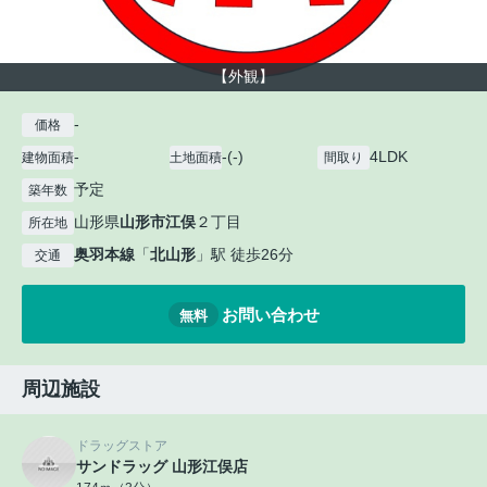
【外観】
-
価格
-
-(-)
4LDK
建物面積
土地面積
間取り
予定
築年数
山形県
山形市
江俣
２丁目
所在地
奥羽本線
「
北山形
」駅 徒歩26分
交通
お問い合わせ
無料
周辺施設
ドラッグストア
サンドラッグ 山形江俣店