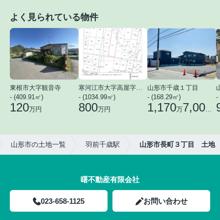
よく見られている物件
東根市大字観音寺
寒河江市大字高屋字西浦
山形市千歳１丁目
- (409.91㎡)
- (1034.99㎡)
- (168.29㎡)
-
120
800
1,170
7,000
万円
万円
万
円
山形市の土地一覧
羽前千歳駅
山形市長町３丁目 土地
曙不動産有限会社
023-658-1125
お問い合わせ