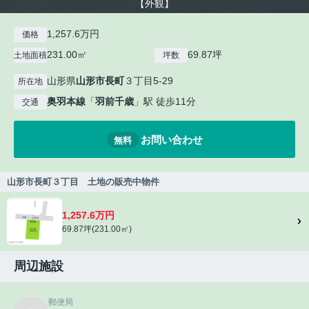
【外観】
1,257.6万円
価格
231.00㎡
69.87坪
土地面積
坪数
山形県
山形市
長町
３丁目5-29
所在地
奥羽本線
「
羽前千歳
」駅 徒歩11分
交通
お問い合わせ
無料
山形市長町３丁目 土地の販売中物件
1,257.6万円
69.87坪(231.00㎡)
周辺施設
郵便局