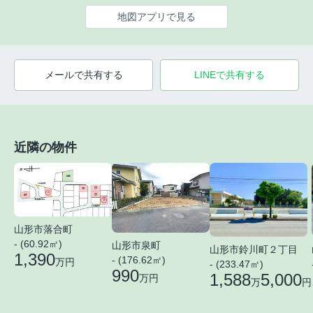
地図アプリで見る
メールで共有する
LINEで共有する
近隣の物件
山形市落合町
- (60.92㎡)
山形市泉町
山形市鈴川町２丁目
1,390
- (176.62㎡)
万円
- (233.47㎡)
990
1,588
5,000
万円
万
円