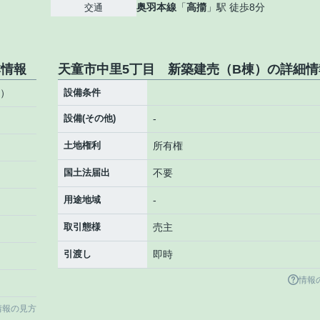
奥羽本線
「
高擶
」駅 徒歩8分
交通
本情報
天童市中里5丁目 新築建売（B棟）の詳細情
棟）
設備条件
設備(その他)
-
土地権利
所有権
国土法届出
不要
用途地域
-
取引態様
売主
引渡し
即時
情報
情報の見方