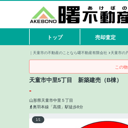
トップ
売却査定
｜天童市の不動産のことなら曙不動産有限会社
天童市の
この物
天童市中里5丁目 新築建売（B棟）
-
山形県
天童市
中里
５丁目
奥羽本線「高擶」駅徒歩8分
1
/
1