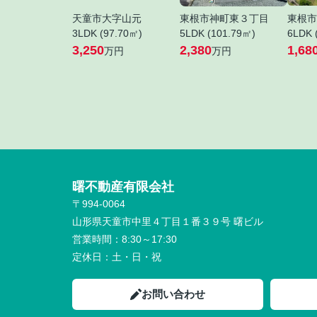
天童市大字山元
東根市神町東３丁目
東根市
3LDK (97.70㎡)
5LDK (101.79㎡)
6LDK 
3,250
2,380
1,68
万円
万円
曙不動産有限会社
〒994-0064
山形県天童市中里４丁目１番３９号 曙ビル
営業時間：
8:30～17:30
定休日：
土・日・祝
お問い合わせ