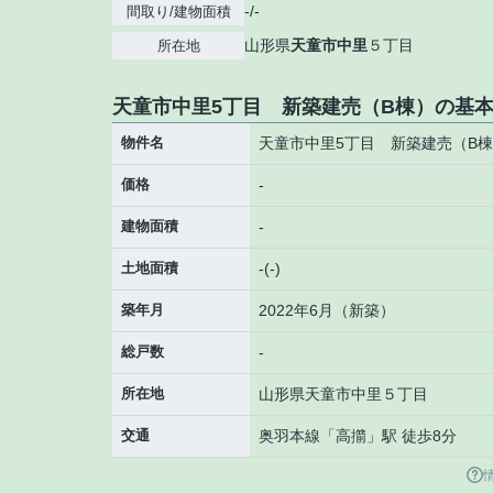
-/-
間取り/建物面積
山形県
天童市
中里
５丁目
所在地
天童市中里5丁目 新築建売（B棟）の基
物件名
天童市中里5丁目 新築建売（B
価格
-
建物面積
-
土地面積
-(-)
築年月
2022年6月（新築）
総戸数
-
所在地
山形県
天童市
中里
５丁目
交通
奥羽本線
「
高擶
」駅 徒歩8分