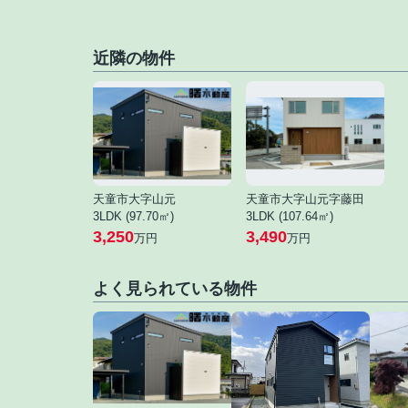
近隣の物件
天童市大字山元
天童市大字山元字藤田
3LDK (97.70㎡)
3LDK (107.64㎡)
3,250
3,490
万円
万円
よく見られている物件