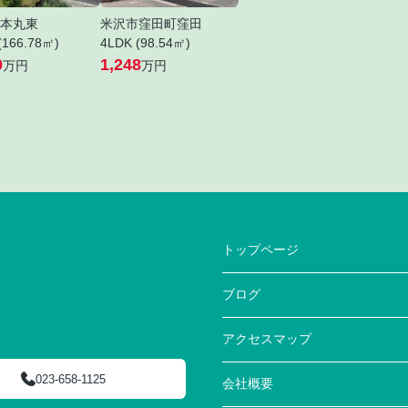
本丸東
米沢市窪田町窪田
(166.78㎡)
4LDK (98.54㎡)
0
1,248
万円
万円
トップページ
ブログ
アクセスマップ
023-658-1125
会社概要