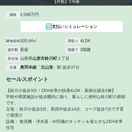
【外観】1号棟
3,598万円
価格
支払いシミュレーション
105.64㎡
4LDK
建物面積
間取り
新築
2階建
築年数
階建て
山形県
山形市
鈴川町
２丁目
所在地
奥羽本線
「
北山形
」駅 徒歩37分
交通
セールスポイント
【鈴川小徒歩3分！ZEH水準の快適4LDK・新築分譲全2棟】
学校や商業施設が徒歩圏内に揃う、暮らしに便利な鈴川町の新邸
です。
立地： 鈴川小徒歩3分、第四中徒歩14分、コープ徒歩7分で子育
て環境◎
設備： 食洗機・浄水器・IH完備のキッチン＆省エネなZEH水準
住宅