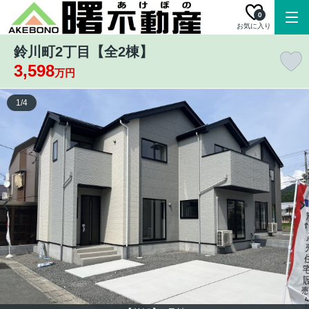
0
お気に入り
鈴川町2丁目【全2棟】
3,598
万円
1
/
4