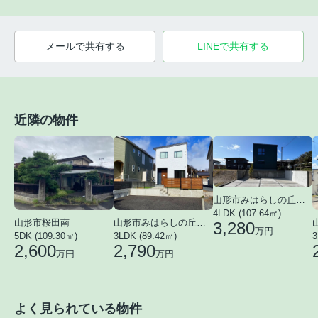
メールで共有する
LINEで共有する
近隣の物件
山形市みはらしの丘３丁目
4LDK (107.64㎡)
山形市桜田南
山形市みはらしの丘２丁目
3,280
万円
3
5DK (109.30㎡)
3LDK (89.42㎡)
2,600
2,790
万円
万円
よく見られている物件