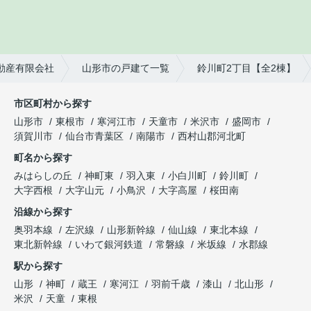
動産有限会社
山形市の戸建て一覧
鈴川町2丁目【全2棟】
市区町村から探す
山形市
東根市
寒河江市
天童市
米沢市
盛岡市
須賀川市
仙台市青葉区
南陽市
西村山郡河北町
町名から探す
みはらしの丘
神町東
羽入東
小白川町
鈴川町
大字西根
大字山元
小鳥沢
大字高屋
桜田南
沿線から探す
奥羽本線
左沢線
山形新幹線
仙山線
東北本線
東北新幹線
いわて銀河鉄道
常磐線
米坂線
水郡線
駅から探す
山形
神町
蔵王
寒河江
羽前千歳
漆山
北山形
米沢
天童
東根