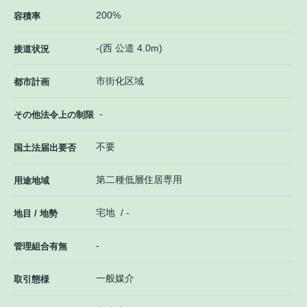
200%
容積率
-(西 公道 4.0m)
接道状況
市街化区域
都市計画
-
その他法令上の制限
不要
国土法届出要否
第二種低層住居専用
用途地域
宅地 / -
地目 / 地勢
-
管理組合有無
一般媒介
取引態様