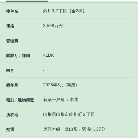
鈴川町2丁目【全2棟】
物件名
3,598万円
価格
-
管理費
4LDK
間取り / 詳細
-
向き
2026年3月 (新築)
築年月
新築一戸建 / 木造
種別 / 建物構造
山形県
山形市
鈴川町
２丁目
所在地
奥羽本線
「
北山形
」駅 徒歩37分
交通