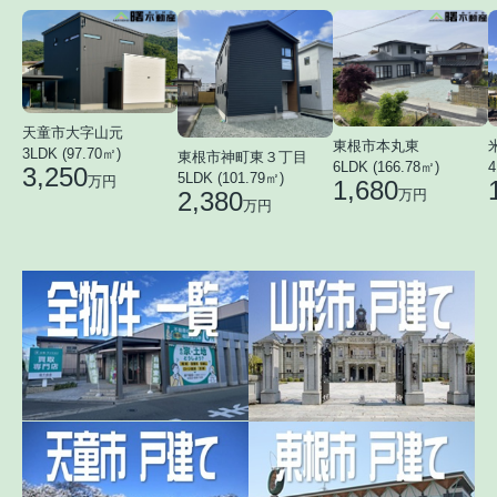
天童市大字山元
東根市本丸東
3LDK (97.70㎡)
東根市神町東３丁目
6LDK (166.78㎡)
4
3,250
5LDK (101.79㎡)
万円
1,680
2,380
万円
万円