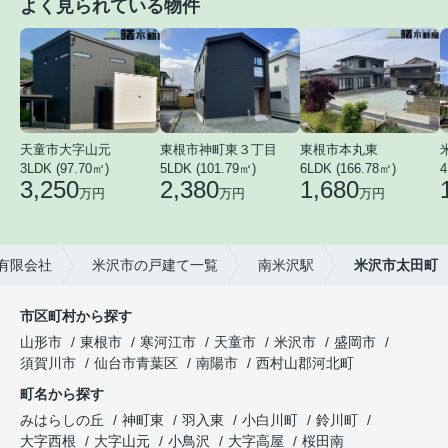
よく見られている物件
天童市大字山元
東根市神町東３丁目
東根市本丸東
3LDK (97.70㎡)
5LDK (101.79㎡)
6LDK (166.78㎡)
4
3,250
2,380
1,680
万円
万円
万円
有限会社
米沢市の戸建て一覧
南米沢駅
米沢市太田町
市区町村から探す
山形市
東根市
寒河江市
天童市
米沢市
盛岡市
須賀川市
仙台市青葉区
南陽市
西村山郡河北町
町名から探す
みはらしの丘
神町東
羽入東
小白川町
鈴川町
大字西根
大字山元
小鳥沢
大字高屋
桜田南