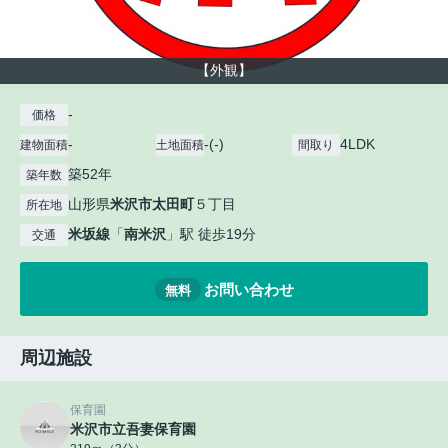
【外観】
-
価格
-
-(-)
4LDK
建物面積
土地面積
間取り
築52年
築年数
山形県
米沢市
太田町
５丁目
所在地
米坂線
「
南米沢
」駅 徒歩19分
交通
お問い合わせ
無料
周辺施設
保育園
米沢市立吾妻保育園