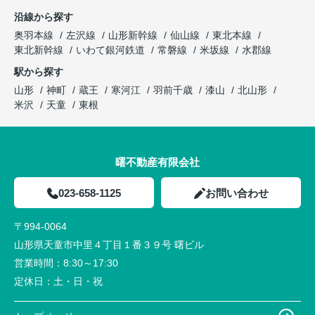
沿線から探す
奥羽本線
左沢線
山形新幹線
仙山線
東北本線
東北新幹線
いわて銀河鉄道
常磐線
米坂線
水郡線
駅から探す
山形
神町
蔵王
寒河江
羽前千歳
漆山
北山形
米沢
天童
東根
曙不動産有限会社
023-658-1125
お問い合わせ
〒994-0064
山形県天童市中里４丁目１番３９号 曙ビル
営業時間：
8:30～17:30
定休日：
土・日・祝