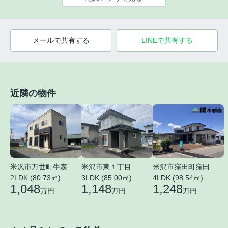
メールで共有する
LINEで共有する
近隣の物件
米沢市万世町牛森
米沢市東１丁目
米沢市窪田町窪田
2LDK (80.73㎡)
3LDK (85.00㎡)
4LDK (98.54㎡)
1,048
1,148
1,248
万円
万円
万円