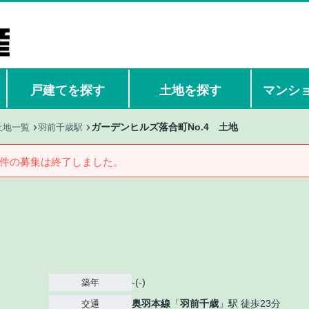
戸建てを探す
土地を探す
マンシ
ガーデンヒルズ落合町No.4 土地
土地一覧
羽前千歳駅
件の募集は終了しました。
-(-)
築年
奥羽本線
「
羽前千歳
」駅 徒歩23分
交通