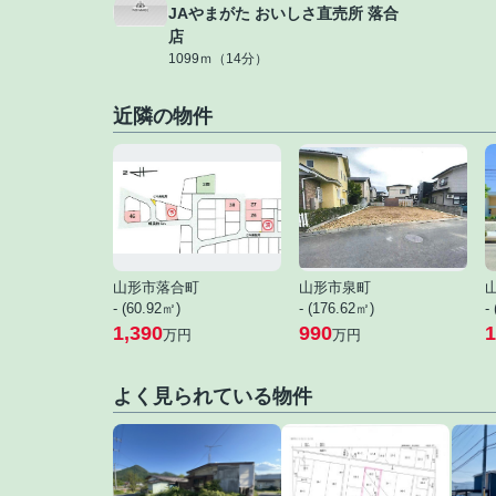
JAやまがた おいしさ直売所 落合
店
1099ｍ（14分）
近隣の物件
山形市落合町
山形市泉町
- (60.92㎡)
- (176.62㎡)
-
1,390
990
1
万円
万円
よく見られている物件