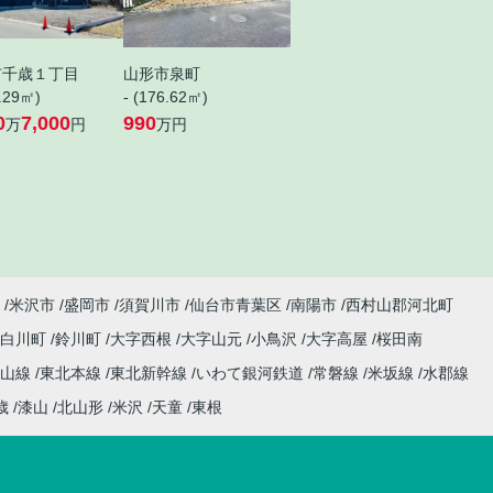
市千歳１丁目
山形市泉町
8.29㎡)
- (176.62㎡)
0
7,000
990
万
円
万円
米沢市
盛岡市
須賀川市
仙台市青葉区
南陽市
西村山郡河北町
小白川町
鈴川町
大字西根
大字山元
小鳥沢
大字高屋
桜田南
仙山線
東北本線
東北新幹線
いわて銀河鉄道
常磐線
米坂線
水郡線
歳
漆山
北山形
米沢
天童
東根