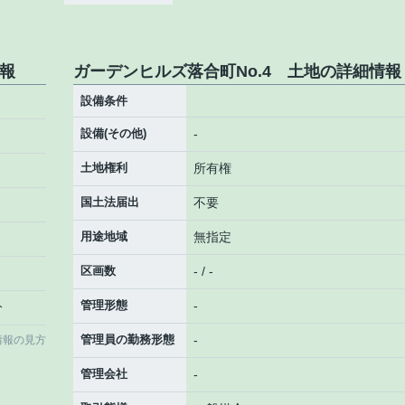
情報
ガーデンヒルズ落合町No.4 土地の詳細情報
設備条件
設備(その他)
-
土地権利
所有権
国土法届出
不要
用途地域
無指定
区画数
- / -
管理形態
-
分
管理員の勤務形態
-
情報の見方
管理会社
-