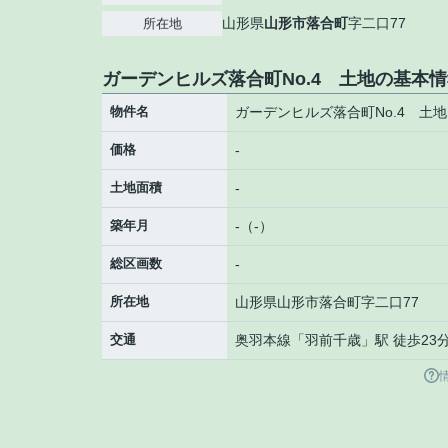
山形県
山形市
落合町
字二口77
所在地
ガーデンヒルズ落合町No.4 土地の基本
物件名
ガーデンヒルズ落合町No.4 土地
価格
-
土地面積
-
築年月
-（-）
総区画数
-
所在地
山形県
山形市
落合町
字二口77
交通
奥羽本線
「
羽前千歳
」駅 徒歩23