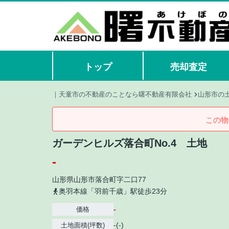
トップ
売却査定
｜天童市の不動産のことなら曙不動産有限会社
山形市の
この物
ガーデンヒルズ落合町No.4 土地
-
山形県
山形市
落合町
字二口77
奥羽本線「羽前千歳」駅徒歩23分
-
価格
-(-)
土地面積(坪数)