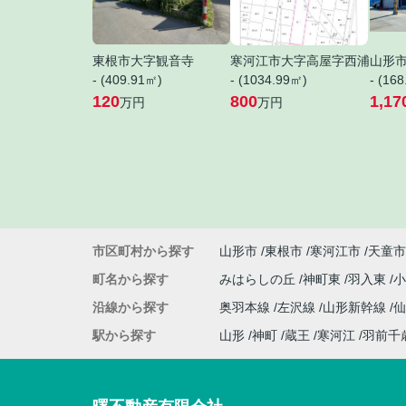
東根市大字観音寺
寒河江市大字高屋字西浦
山形
- (409.91㎡)
- (1034.99㎡)
- (16
120
800
1,17
万円
万円
市区町村から探す
山形市
東根市
寒河江市
天童市
町名から探す
みはらしの丘
神町東
羽入東
沿線から探す
奥羽本線
左沢線
山形新幹線
駅から探す
山形
神町
蔵王
寒河江
羽前千