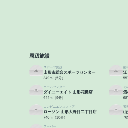
周辺施設
スポーツ施設
歯
山形市総合スポーツセンター
江
349ｍ（5分）
5
ホームセンター
そ
ダイユーエイト 山形花楯店
酒
644ｍ（9分）
6
コンビニエンスストア
警
ローソン 山形大野目二丁目店
山
740ｍ（10分）
7
スーパー