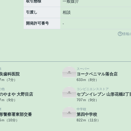
取引態様
一般媒介
引渡し
相談
開発許可番号
-
情報
科
スーパー
良歯科医院
ヨークベニマル落合店
57ｍ（7分）
633ｍ（8分）
の他
コンビニエンスストア
のやまや 大野目店
セブンイレブン 山形花楯2丁
87ｍ（9分）
707ｍ（9分）
察
中学校
形警察署東部交番
第四中学校
65ｍ（10分）
822ｍ（11分）