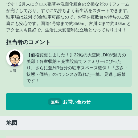
です！2月末にクロス張替や洗面化粧台の交換などのリフォーム
が完了しており、すぐに気持ちよく新生活をスタートできます。
駐車場は並列で3台駐車可能なので、お車を複数台お持ちのご家
庭にも安心です。国道4号線まで約350m、古川ICまで約3.0kmと
アクセスも良好で、生活に大変便利な立地となっております！
担当者のコメント
【価格変更しました！】22帖の大空間LDKが魅力の
美邸！各室収納＋充実設備でファミリーにぴった
り。さらに並列3台分の駐車スペース確保！「広さ・
大沼
状態・価格」のバランスが取れた一棟、見逃し厳禁
です！
お問い合わせ
無料
地図