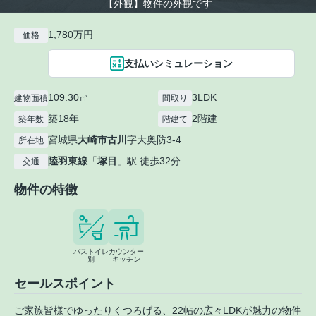
【外観】物件の外観です
1,780万円
価格
支払いシミュレーション
109.30㎡
3LDK
建物面積
間取り
築18年
2階建
築年数
階建て
宮城県
大崎市
古川
字大奥防3-4
所在地
陸羽東線
「
塚目
」駅 徒歩32分
交通
物件の特徴
バストイレ
カウンター
別
キッチン
セールスポイント
ご家族皆様でゆったりくつろげる、22帖の広々LDKが魅力の物件