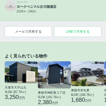
スーパー
ヨークベニマル古川福浦店
2225ｍ（28分）
メールで共有する
LINEで共有する
よく見られている物件
天童市大字山元
東根市本丸東
3LDK (97.70㎡)
東根市神町東３丁目
6LDK (166.78㎡)
4
3,250
5LDK (101.79㎡)
万円
1,680
2,380
万円
万円