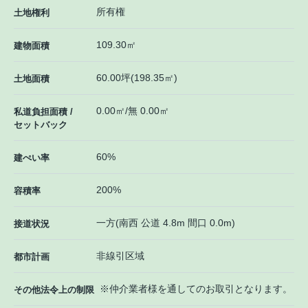
所有権
土地権利
109.30㎡
建物面積
60.00坪(198.35㎡)
土地面積
0.00㎡/無 0.00㎡
私道負担面積 /
セットバック
60%
建ぺい率
200%
容積率
一方(南西 公道 4.8m 間口 0.0m)
接道状況
非線引区域
都市計画
※仲介業者様を通してのお取引となります。
その他法令上の制限