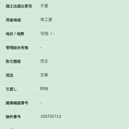
不要
国土法届出要否
準工業
用途地域
宅地 / -
地目 / 地勢
-
管理組合有無
売主
取引態様
空家
現況
即時
引渡し
-
建築確認番号
100755713
物件番号