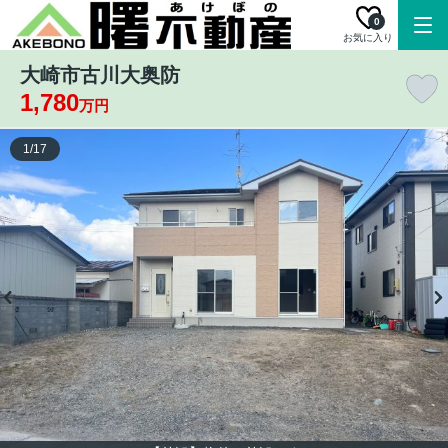
0
お気に入り
大崎市古川大奥防
1,780
万円
1
/
17