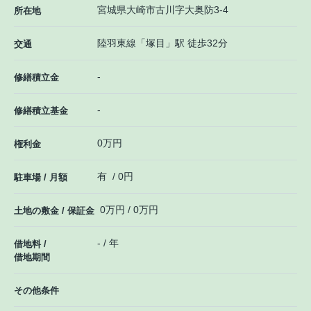
宮城県
大崎市
古川
字大奥防3-4
所在地
陸羽東線
「
塚目
」駅 徒歩32分
交通
-
修繕積立金
-
修繕積立基金
0万円
権利金
有 / 0円
駐車場 / 月額
0万円 / 0万円
土地の敷金 / 保証金
- / 年
借地料 /
借地期間
その他条件