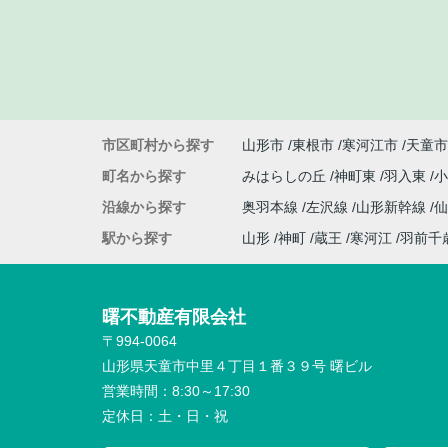
市区町村から探す
山形市
東根市
寒河江市
天童市
町名から探す
みはらしの丘
神町東
羽入東
沿線から探す
奥羽本線
左沢線
山形新幹線
駅から探す
山形
神町
蔵王
寒河江
羽前千
曙不動産有限会社
〒994-0064
山形県天童市中里４丁目１番３９号 曙ビル
営業時間：
8:30～17:30
定休日：
土・日・祝