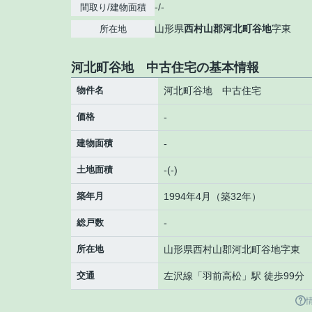
-/-
間取り/建物面積
山形県
西村山郡河北町
谷地
字東
所在地
河北町谷地 中古住宅の基本情報
物件名
河北町谷地 中古住宅
価格
-
建物面積
-
土地面積
-(-)
築年月
1994年4月（築32年）
総戸数
-
所在地
山形県
西村山郡河北町
谷地
字東
交通
左沢線
「
羽前高松
」駅 徒歩99分