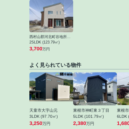
西村山郡河北町谷地所岡２丁目
2SLDK (123.79㎡)
3,700
万円
よく見られている物件
天童市大字山元
東根市神町東３丁目
東根市
3LDK (97.70㎡)
5LDK (101.79㎡)
6LDK 
3,250
2,380
1,68
万円
万円