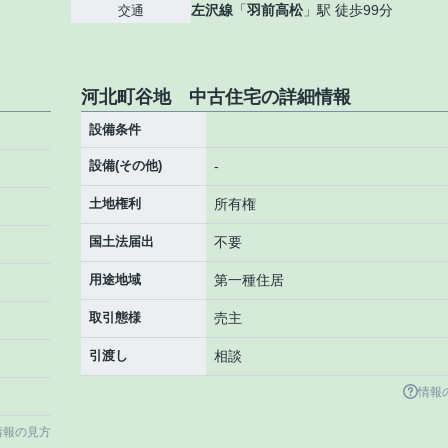
左沢線
「
羽前高松
」駅 徒歩99分
交通
河北町谷地 中古住宅の詳細情報
設備条件
設備(その他)
-
土地権利
所有権
国土法届出
不要
用途地域
第一種住居
取引態様
売主
引渡し
相談
情報
情報の見方