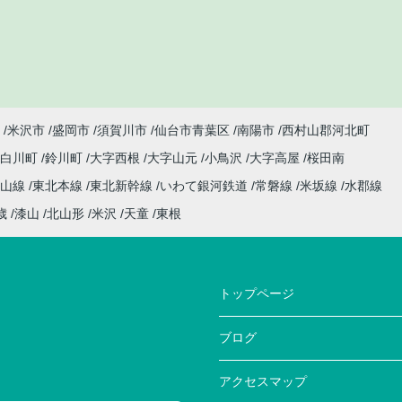
米沢市
盛岡市
須賀川市
仙台市青葉区
南陽市
西村山郡河北町
小白川町
鈴川町
大字西根
大字山元
小鳥沢
大字高屋
桜田南
仙山線
東北本線
東北新幹線
いわて銀河鉄道
常磐線
米坂線
水郡線
歳
漆山
北山形
米沢
天童
東根
トップページ
ブログ
アクセスマップ