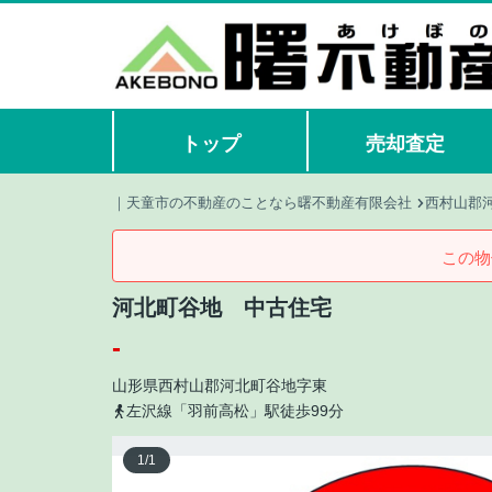
トップ
売却査定
｜天童市の不動産のことなら曙不動産有限会社
西村山郡
この物
河北町谷地 中古住宅
-
山形県
西村山郡河北町
谷地
字東
左沢線「羽前高松」駅徒歩99分
1
/
1