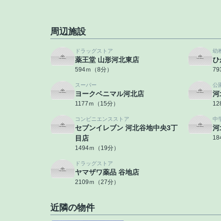
周辺施設
ドラッグストア
幼
薬王堂 山形河北東店
ひ
594ｍ（8分）
7
スーパー
公
ヨークベニマル河北店
河
1177ｍ（15分）
1
コンビニエンスストア
中
セブンイレブン 河北谷地中央3丁
河
目店
1
1494ｍ（19分）
ドラッグストア
ヤマザワ薬品 谷地店
2109ｍ（27分）
近隣の物件