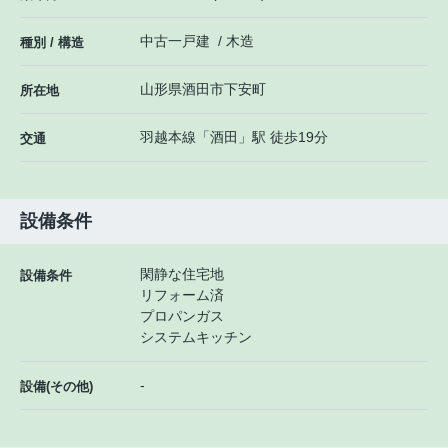
中古一戸建 / 木造
種別 / 構造
山形県
酒田市
下安町
所在地
羽越本線
「
酒田
」駅 徒歩19分
交通
設備条件
閑静な住宅地
設備条件
リフォーム済
プロパンガス
システムキッチン
-
設備(その他)