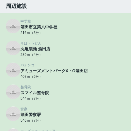
周辺施設
中学校
酒田市立第六中学校
216ｍ（3分）
そば・うどん
丸亀製麺 酒田店
289ｍ（4分）
パチンコ
アミューズメントパークX・O酒田店
407ｍ（6分）
整骨院
スマイル整骨院
544ｍ（7分）
警察
酒田警察署
546ｍ（7分）