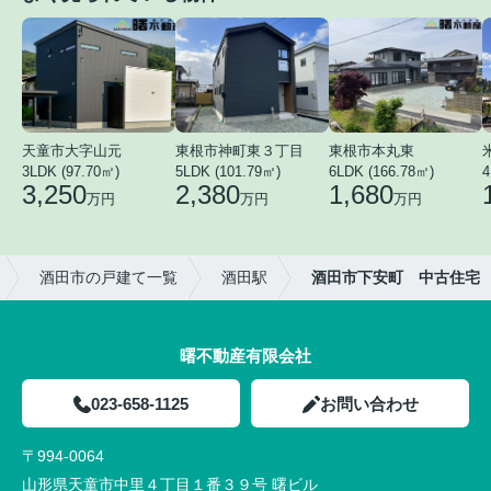
天童市大字山元
東根市神町東３丁目
東根市本丸東
3LDK (97.70㎡)
5LDK (101.79㎡)
6LDK (166.78㎡)
4
3,250
2,380
1,680
万円
万円
万円
酒田市の戸建て一覧
酒田駅
酒田市下安町 中古住宅
曙不動産有限会社
023-658-1125
お問い合わせ
〒994-0064
山形県天童市中里４丁目１番３９号 曙ビル