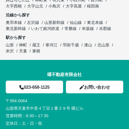
みはらしの丘
神町東
羽入東
小白川町
鈴川町
大字西根
大字山元
小鳥沢
大字高屋
桜田南
沿線から探す
奥羽本線
左沢線
山形新幹線
仙山線
東北本線
東北新幹線
いわて銀河鉄道
常磐線
米坂線
水郡線
駅から探す
山形
神町
蔵王
寒河江
羽前千歳
漆山
北山形
米沢
天童
東根
曙不動産有限会社
023-658-1125
お問い合わせ
〒994-0064
山形県天童市中里４丁目１番３９号 曙ビル
営業時間：
8:30～17:30
定休日：
土・日・祝