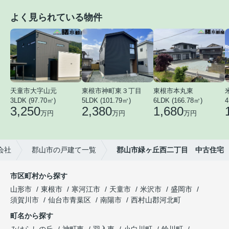
よく見られている物件
天童市大字山元
東根市神町東３丁目
東根市本丸東
3LDK (97.70㎡)
5LDK (101.79㎡)
6LDK (166.78㎡)
4
3,250
2,380
1,680
万円
万円
万円
会社
郡山市の戸建て一覧
郡山市緑ヶ丘西二丁目 中古住宅
市区町村から探す
山形市
東根市
寒河江市
天童市
米沢市
盛岡市
須賀川市
仙台市青葉区
南陽市
西村山郡河北町
町名から探す