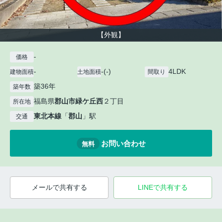
【外観】
-
価格
-
-(-)
4LDK
建物面積
土地面積
間取り
築36年
築年数
福島県
郡山市
緑ケ丘西
２丁目
所在地
東北本線
「
郡山
」駅
交通
お問い合わせ
無料
メールで共有する
LINEで共有する