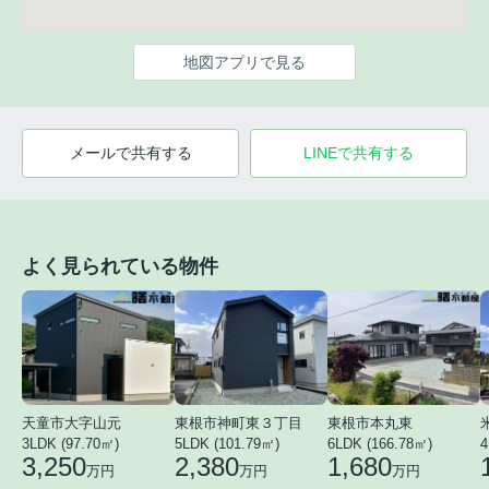
地図アプリで見る
メールで共有する
LINEで共有する
よく見られている物件
天童市大字山元
東根市神町東３丁目
東根市本丸東
3LDK (97.70㎡)
5LDK (101.79㎡)
6LDK (166.78㎡)
4
3,250
2,380
1,680
万円
万円
万円