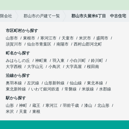
限会社
郡山市の戸建て一覧
郡山市久留米6丁目 中古住宅
市区町村から探す
山形市
東根市
寒河江市
天童市
米沢市
盛岡市
須賀川市
仙台市青葉区
南陽市
西村山郡河北町
町名から探す
みはらしの丘
神町東
羽入東
小白川町
鈴川町
大字西根
大字山元
小鳥沢
大字高屋
桜田南
沿線から探す
奥羽本線
左沢線
山形新幹線
仙山線
東北本線
東北新幹線
いわて銀河鉄道
常磐線
米坂線
水郡線
駅から探す
山形
神町
蔵王
寒河江
羽前千歳
漆山
北山形
米沢
天童
東根