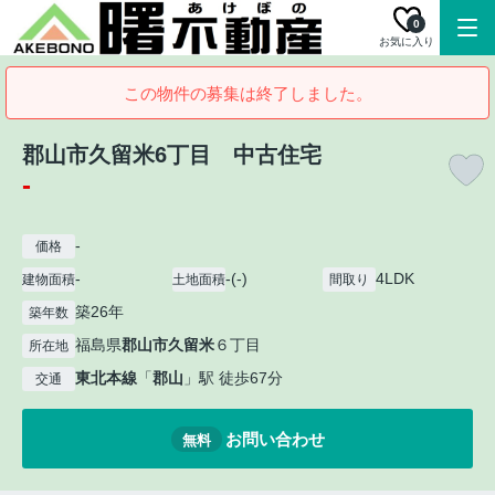
0
お気に入り
この物件の募集は終了しました。
郡山市久留米6丁目 中古住宅
-
-
価格
-
-(-)
4LDK
建物面積
土地面積
間取り
築26年
築年数
福島県
郡山市
久留米
６丁目
所在地
東北本線
「
郡山
」駅 徒歩67分
交通
お問い合わせ
無料