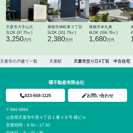
天童市大字山元
東根市神町東３丁目
東根市本丸東
3LDK (97.70㎡)
5LDK (101.79㎡)
6LDK (166.78㎡)
4
3,250
2,380
1,680
万円
万円
万円
天童市の戸建て一覧
天童駅
天童市交り江4丁目 中古住宅
曙不動産有限会社
023-658-1125
お問い合わせ
〒994-0064
山形県天童市中里４丁目１番３９号 曙ビル
営業時間：
8:30～17:30
定休日：
土・日・祝