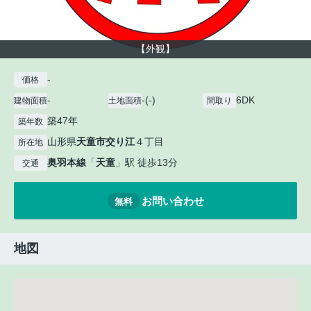
【外観】
-
価格
-
-(-)
6DK
建物面積
土地面積
間取り
築47年
築年数
山形県
天童市
交り江
４丁目
所在地
奥羽本線
「
天童
」駅 徒歩13分
交通
お問い合わせ
無料
地図