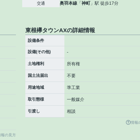
奥羽本線
「
神町
」駅 徒歩17分
交通
東根欅タウンAXの詳細情報
設備条件
設備(その他)
-
土地権利
所有権
国土法届出
不要
用途地域
準工業
取引態様
一般媒介
引渡し
相談
情報
情報の見方