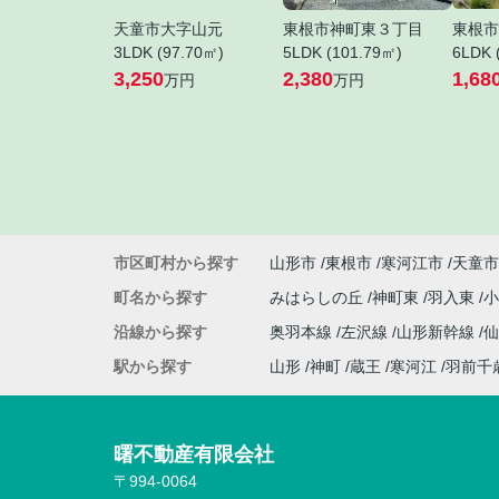
天童市大字山元
東根市神町東３丁目
東根市
3LDK (97.70㎡)
5LDK (101.79㎡)
6LDK 
3,250
2,380
1,68
万円
万円
市区町村から探す
山形市
東根市
寒河江市
天童市
町名から探す
みはらしの丘
神町東
羽入東
沿線から探す
奥羽本線
左沢線
山形新幹線
駅から探す
山形
神町
蔵王
寒河江
羽前千
曙不動産有限会社
〒994-0064