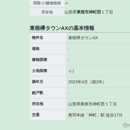
-/-
間取り/建物面積
山形県
東根市
神町西
１丁目
所在地
東根欅タウンAXの基本情報
物件名
東根欅タウンAX
価格
-
建物面積
-
土地面積
-(-)
築年月
2023年4月（築3年）
総戸数
-
所在地
山形県
東根市
神町西
１丁目
交通
奥羽本線
「
神町
」駅 徒歩17分