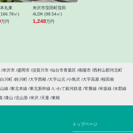
本丸東
米沢市窪田町窪田
(166.78㎡)
4LDK (98.54㎡)
0
1,248
万円
万円
米沢市
盛岡市
須賀川市
仙台市青葉区
南陽市
西村山郡河北町
小白川町
鈴川町
大字西根
大字山元
小鳥沢
大字高屋
桜田南
仙山線
東北本線
東北新幹線
いわて銀河鉄道
常磐線
米坂線
水郡線
歳
漆山
北山形
米沢
天童
東根
トップページ