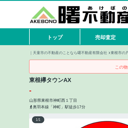
トップ
売却査定
｜天童市の不動産のことなら曙不動産有限会社
東根市の
この物
東根欅タウンAX
-
山形県
東根市
神町西
１丁目
奥羽本線「神町」駅徒歩17分
1
/
1