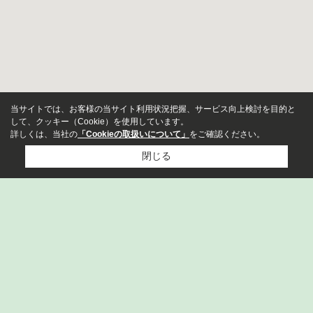
当サイトでは、お客様の当サイト利用状況把握、サービス向上検討を目的と
して、クッキー（Cookie）を使用しています。
詳しくは、当社の
「Cookieの取扱いについて」
をご確認ください。
閉じる
物件種別
店舗
事務所
市区町村から探す
山形市
東根市
寒河江市
天童市
米沢市
盛岡市
ビル・その他
須賀川市
仙台市青葉区
南陽市
西村山郡河北町
投資用
町名から探す
みはらしの丘
神町東
羽入東
小白川町
鈴川町
区分マンション
一棟アパート