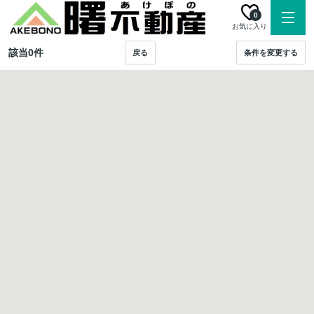
0
お気に入り
該当
0
件
戻る
条件を変更する