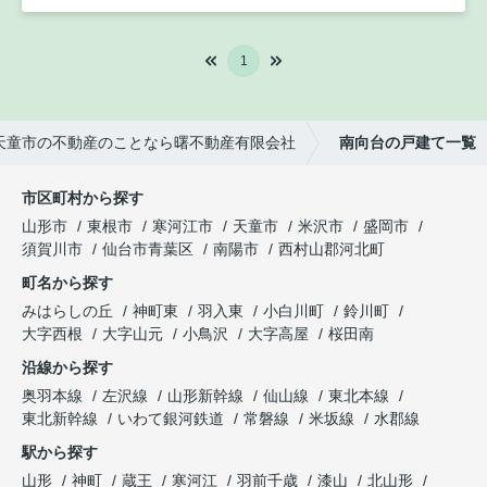
1
天童市の不動産のことなら曙不動産有限会社
南向台の戸建て一覧
市区町村から探す
山形市
東根市
寒河江市
天童市
米沢市
盛岡市
須賀川市
仙台市青葉区
南陽市
西村山郡河北町
町名から探す
みはらしの丘
神町東
羽入東
小白川町
鈴川町
大字西根
大字山元
小鳥沢
大字高屋
桜田南
沿線から探す
奥羽本線
左沢線
山形新幹線
仙山線
東北本線
東北新幹線
いわて銀河鉄道
常磐線
米坂線
水郡線
駅から探す
山形
神町
蔵王
寒河江
羽前千歳
漆山
北山形