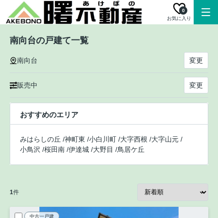
0
お気に入り
南向台の戸建て一覧
南向台
変更
販売中
変更
おすすめのエリア
みはらしの丘
/
神町東
/
小白川町
/
大字西根
/
大字山元
/
小鳥沢
/
桜田南
/
伊達城
/
大野目
/
鳥居ケ丘
1
件
中古一戸建