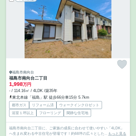
福島市南向台
福島市南向台二丁目
1,998
万円
- / 114.16㎡ / 4LDK /築35年
東北本線「福島」駅 徒歩66分車15分 5.7km
都市ガス
リフォーム済
ウォークインクロゼット
浴室１坪以上
フローリング
閑静な住宅地
福島市南向台二丁目に、ご家族の成長に合わせて使いやすい「4LDK」
へ生まれ変わる中古住宅が登場です！約68坪の広々とした...
もっと見る