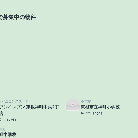
で募集中の物件
ンビニエンスストア
小学校
ブンイレブン 東根神町中央2丁
東根市立神町小学校
店
477ｍ（6分）
60ｍ（5分）
学校
町中学校