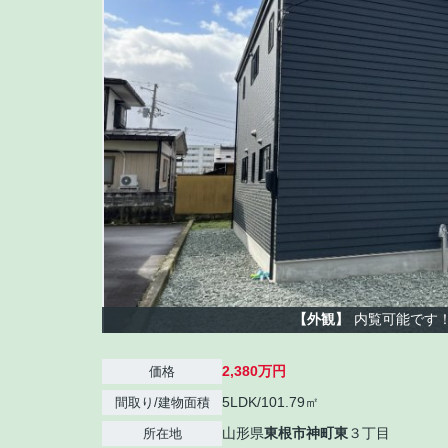
【外観】
内覧可能です
2,380万円
価格
5LDK/101.79㎡
間取り/建物面積
山形県
東根市
神町東
３丁目
所在地