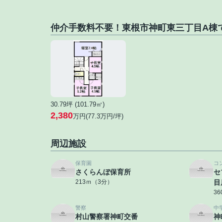
仲介手数料不要！東根市神町東三丁目A棟
30.79坪 (101.79㎡)
2,380
万円(77.3万円/坪)
周辺施設
保育園
コ
さくらんぼ保育所
セ
213ｍ（3分）
目
3
警察
中
村山警察署神町交番
神