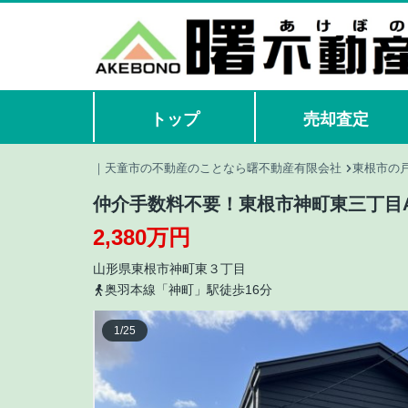
トップ
売却査定
｜天童市の不動産のことなら曙不動産有限会社
東根市の
仲介手数料不要！東根市神町東三丁目
2,380万円
山形県
東根市
神町東
３丁目
奥羽本線「神町」駅徒歩16分
1
/
25