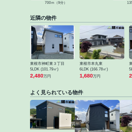
700ｍ（9分）
1
近隣の物件
東根市神町東３丁目
東根市本丸東
5LDK (101.79㎡)
6LDK (166.78㎡)
5
2,480
1,680
2
万円
万円
よく見られている物件