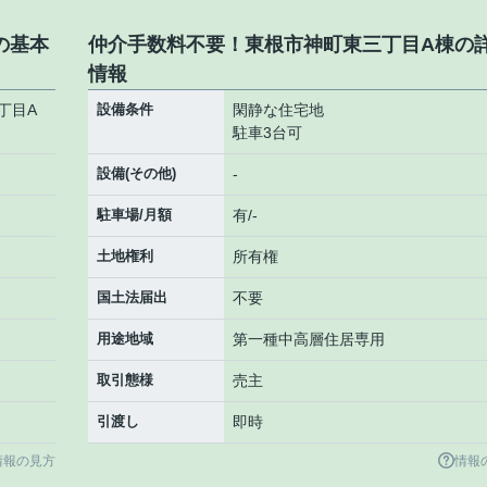
の基本
仲介手数料不要！東根市神町東三丁目A棟の
情報
丁目A
設備条件
閑静な住宅地
駐車3台可
設備(その他)
-
駐車場/月額
有/-
土地権利
所有権
国土法届出
不要
用途地域
第一種中高層住居専用
取引態様
売主
引渡し
即時
情報の見方
情報