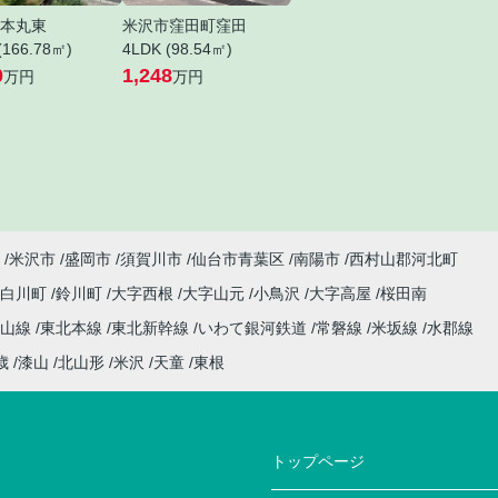
本丸東
米沢市窪田町窪田
(166.78㎡)
4LDK (98.54㎡)
0
1,248
万円
万円
米沢市
盛岡市
須賀川市
仙台市青葉区
南陽市
西村山郡河北町
小白川町
鈴川町
大字西根
大字山元
小鳥沢
大字高屋
桜田南
仙山線
東北本線
東北新幹線
いわて銀河鉄道
常磐線
米坂線
水郡線
歳
漆山
北山形
米沢
天童
東根
トップページ