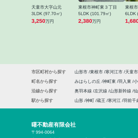
天童市大字山元
東根市神町東３丁目
東根市
3LDK (97.70㎡)
5LDK (101.79㎡)
6LDK 
3,250
2,380
1,68
万円
万円
市区町村から探す
山形市
東根市
寒河江市
天童市
町名から探す
みはらしの丘
神町東
羽入東
沿線から探す
奥羽本線
左沢線
山形新幹線
駅から探す
山形
神町
蔵王
寒河江
羽前千
曙不動産有限会社
〒994-0064