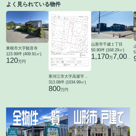
よく見られている物件
山形市千歳１丁目
東根市大字観音寺
50.90坪 (168.29㎡)
5
123.99坪 (409.91㎡)
1,170
7,000
万
円
120
万円
寒河江市大字高屋字西浦
313.08坪 (1034.99㎡)
800
万円