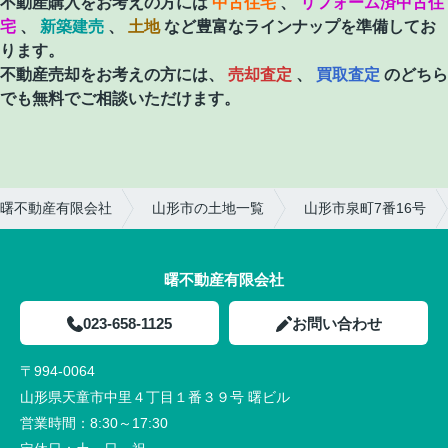
不動産購入をお考えの方には
中古住宅
、
リフォーム済中古住
宅
、
新築建売
、
土地
など豊富なラインナップを準備してお
ります。
不動産売却をお考えの方には、
売却査定
、
買取査定
のどちら
でも無料でご相談いただけます。
曙不動産有限会社
山形市の土地一覧
山形市泉町7番16号
曙不動産有限会社
023-658-1125
お問い合わせ
〒994-0064
山形県天童市中里４丁目１番３９号 曙ビル
営業時間：
8:30～17:30