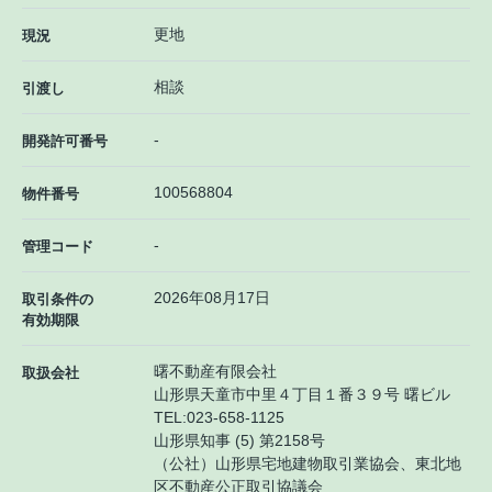
更地
現況
相談
引渡し
-
開発許可番号
100568804
物件番号
-
管理コード
2026年08月17日
取引条件の
有効期限
曙不動産有限会社
取扱会社
山形県天童市中里４丁目１番３９号 曙ビル
TEL:
023-658-1125
山形県知事 (5) 第2158号
（公社）山形県宅地建物取引業協会、東北地
区不動産公正取引協議会