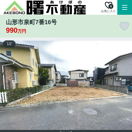
0
お気に入り
山形市泉町7番16号
990
万円
1
/
2