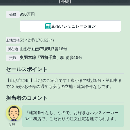
【外観】
990万円
価格
支払いシミュレーション
53.42坪(176.62㎡)
土地面積
山形県
山形市
泉町
7番16号
所在地
奥羽本線
「
羽前千歳
」駅 徒歩19分
交通
セールスポイント
【山形市泉町】土地のご紹介です！東小まで徒歩8分・第四中ま
で12.5分♪お子様の通学も安心の立地・建築条件なしです。
担当者のコメント
「建築条件なし」なので、お好きなハウスメーカー
や工務店で、こだわりの注文住宅を建てられます。
矢野