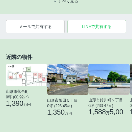
すべて見る
メールで共有する
LINEで共有する
近隣の物件
山形市落合町
0坪 (60.92㎡)
山形市鈴川町２丁目
山形市飯田５丁目
1,390
万円
0
0坪 (233.47㎡)
0坪 (226.45㎡)
1,588
5,000
1,350
万
円
万円