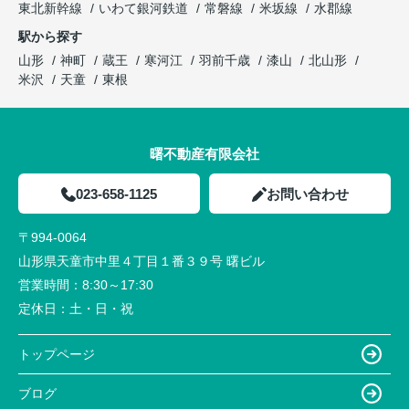
東北新幹線
いわて銀河鉄道
常磐線
米坂線
水郡線
駅から探す
山形
神町
蔵王
寒河江
羽前千歳
漆山
北山形
米沢
天童
東根
曙不動産有限会社
023-658-1125
お問い合わせ
〒994-0064
山形県天童市中里４丁目１番３９号 曙ビル
営業時間：
8:30～17:30
定休日：
土・日・祝
トップページ
ブログ