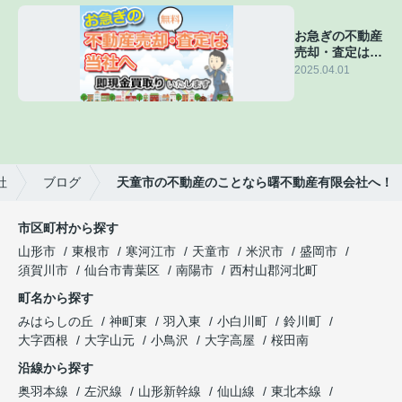
お急ぎの不動産
売却・査定は当
社へ
2025.04.01
社
ブログ
天童市の不動産のことなら曙不動産有限会社へ！
市区町村から探す
山形市
東根市
寒河江市
天童市
米沢市
盛岡市
須賀川市
仙台市青葉区
南陽市
西村山郡河北町
町名から探す
みはらしの丘
神町東
羽入東
小白川町
鈴川町
大字西根
大字山元
小鳥沢
大字高屋
桜田南
沿線から探す
奥羽本線
左沢線
山形新幹線
仙山線
東北本線