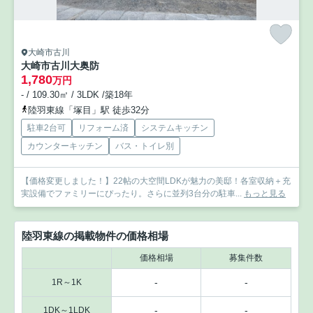
大崎市古川
大崎市古川大奥防
1,780
万円
- / 109.30㎡ / 3LDK /築18年
陸羽東線「塚目」駅 徒歩32分
駐車2台可
リフォーム済
システムキッチン
カウンターキッチン
バス・トイレ別
【価格変更しました！】22帖の大空間LDKが魅力の美邸！各室収納＋充
実設備でファミリーにぴったり。さらに並列3台分の駐車...
もっと見る
陸羽東線の掲載物件の価格相場
価格相場
募集件数
-
-
1R～1K
-
-
1DK～1LDK