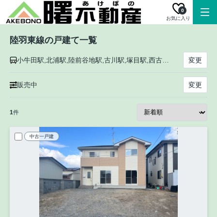
0
お気に入り
陸羽東線の戸建て一覧
小牛田駅,北浦駅,陸前谷地駅,古川駅,塚目駅,西古川駅,東大崎駅,西大崎駅,岩出山駅,有備館駅,上野目駅,池月駅,川渡温泉駅,鳴子御殿湯駅,鳴子温泉駅,中山平温泉駅,堺田駅,赤倉温泉駅,立小路駅,最上駅,大堀駅,鵜杉駅,瀬見温泉駅,東長沢駅,長沢駅,南新庄駅,新庄駅
変更
販売中
変更
1
件
中古一戸建