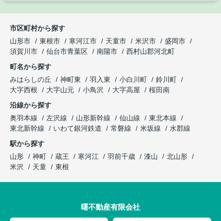
市区町村から探す
山形市
東根市
寒河江市
天童市
米沢市
盛岡市
須賀川市
仙台市青葉区
南陽市
西村山郡河北町
町名から探す
みはらしの丘
神町東
羽入東
小白川町
鈴川町
大字西根
大字山元
小鳥沢
大字高屋
桜田南
沿線から探す
奥羽本線
左沢線
山形新幹線
仙山線
東北本線
東北新幹線
いわて銀河鉄道
常磐線
米坂線
水郡線
駅から探す
山形
神町
蔵王
寒河江
羽前千歳
漆山
北山形
米沢
天童
東根
曙不動産有限会社