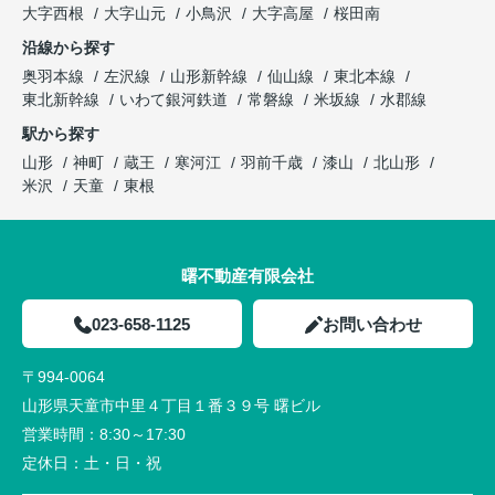
大字西根
大字山元
小鳥沢
大字高屋
桜田南
沿線から探す
奥羽本線
左沢線
山形新幹線
仙山線
東北本線
東北新幹線
いわて銀河鉄道
常磐線
米坂線
水郡線
駅から探す
山形
神町
蔵王
寒河江
羽前千歳
漆山
北山形
米沢
天童
東根
曙不動産有限会社
023-658-1125
お問い合わせ
〒994-0064
山形県天童市中里４丁目１番３９号 曙ビル
営業時間：
8:30～17:30
定休日：
土・日・祝