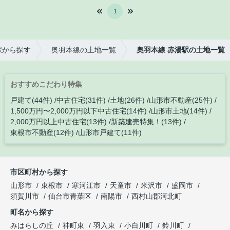
1
駅から探す
奥羽本線の土地一覧
奥羽本線 赤湯駅の土地一覧
おすすめこだわり特集
戸建て(44件)
中古住宅(31件)
土地(26件)
山形市不動産(25件)
1,500万円〜2,000万円以下中古住宅(14件)
山形市土地(14件)
2,000万円以上中古住宅(13件)
新築建売特集！(13件)
東根市不動産(12件)
山形市戸建て(11件)
市区町村から探す
山形市
東根市
寒河江市
天童市
米沢市
盛岡市
須賀川市
仙台市青葉区
南陽市
西村山郡河北町
町名から探す
みはらしの丘
神町東
羽入東
小白川町
鈴川町