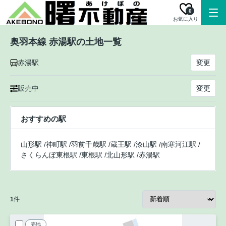
0
お気に入り
奥羽本線 赤湯駅の土地一覧
赤湯駅
変更
販売中
変更
おすすめの駅
山形駅
/
神町駅
/
羽前千歳駅
/
蔵王駅
/
漆山駅
/
南寒河江駅
/
さくらんぼ東根駅
/
東根駅
/
北山形駅
/
赤湯駅
1
件
売地