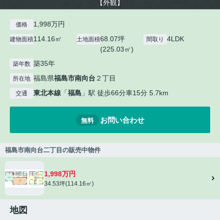
【外観】
1,998万円
価格
114.16㎡
68.07坪
4LDK
建物面積
土地面積
間取り
(225.03㎡)
築35年
築年数
福島県
福島市
南向台
２丁目
所在地
東北本線
「
福島
」駅 徒歩66分車15分 5.7km
交通
お問い合わせ
無料
福島市南向台二丁目の販売中物件
1,998万円
34.53坪(114.16㎡)
地図