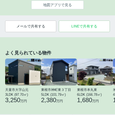
地図アプリで見る
メールで共有する
LINEで共有する
よく見られている物件
天童市大字山元
東根市神町東３丁目
東根市本丸東
3LDK (97.70㎡)
5LDK (101.79㎡)
6LDK (166.78㎡)
4
3,250
2,380
1,680
万円
万円
万円