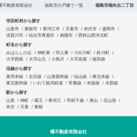
曙不動産有限会社
福島市の戸建て一覧
福島市南向台二丁目
市区町村から探す
山形市
東根市
寒河江市
天童市
米沢市
盛岡市
須賀川市
仙台市青葉区
南陽市
西村山郡河北町
町名から探す
みはらしの丘
神町東
羽入東
小白川町
鈴川町
大字西根
大字山元
小鳥沢
大字高屋
桜田南
沿線から探す
奥羽本線
左沢線
山形新幹線
仙山線
東北本線
東北新幹線
いわて銀河鉄道
常磐線
米坂線
水郡線
駅から探す
山形
神町
蔵王
寒河江
羽前千歳
漆山
北山形
米沢
天童
東根
曙不動産有限会社