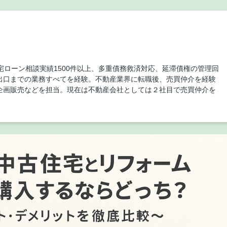
宅ローン相談実績1500件以上、多重債務救済対応、延滞債権の管理回
出口までの業務すべてを経験。不動産業界に転職後、売買仲介を経験
企画販売などを担当。現在は不動産会社としては２社目で売買仲介を