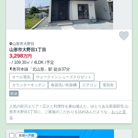
山形市大野目
山形市大野目1丁目
3,298
万円
- / 109.30㎡ / 4LDK /予定
奥羽本線「北山形」駅 徒歩37分
オール電化
ウォークインシューズクロゼット
カウンターキッチン
食器洗い乾燥機
エアコン
電気有
新築
人気の鈴川エリア！広さと利便性を兼ね備えた、ゆとりある新築邸宅 山
形市大野目1丁目に、ご家族のこだわりを詰め込んだような...
もっと見
る
新築一戸建