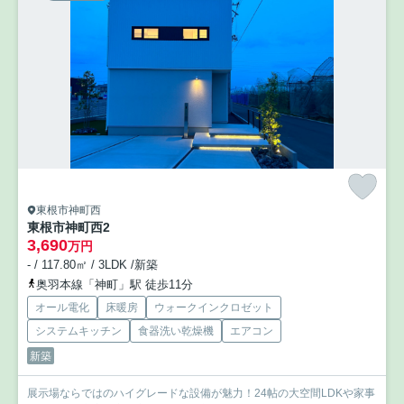
東根市神町西
東根市神町西2
3,690
万円
- / 117.80㎡ / 3LDK /新築
奥羽本線「神町」駅 徒歩11分
オール電化
床暖房
ウォークインクロゼット
システムキッチン
食器洗い乾燥機
エアコン
新築
展示場ならではのハイグレードな設備が魅力！24帖の大空間LDKや家事