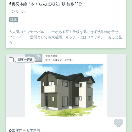
奥羽本線「さくらんぼ東根」駅 徒歩22分
公共下水
新築
大人気のインナーバルコニーがある家！天候を気にせず洗濯物が干せ、
プライベート空間としても大活躍。キッチンにはIHクッキン...
もっと見
る
新築一戸建
寒河江市大字日田