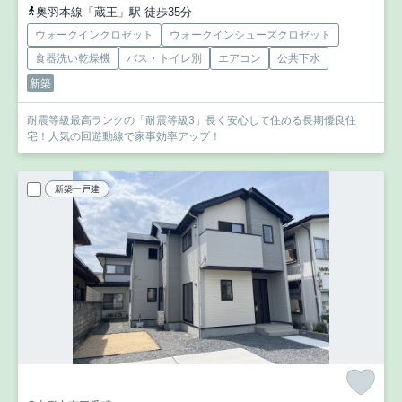
奥羽本線「蔵王」駅 徒歩35分
ウォークインクロゼット
ウォークインシューズクロゼット
食器洗い乾燥機
バス・トイレ別
エアコン
公共下水
新築
耐震等級最高ランクの「耐震等級3」長く安心して住める長期優良住
宅！人気の回遊動線で家事効率アップ！
新築一戸建