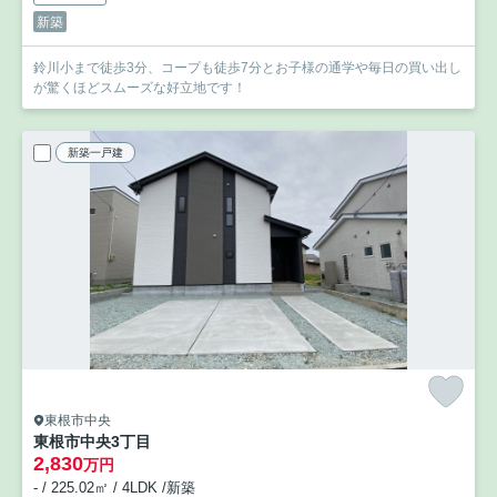
新築
鈴川小まで徒歩3分、コープも徒歩7分とお子様の通学や毎日の買い出し
が驚くほどスムーズな好立地です！
新築一戸建
東根市中央
東根市中央3丁目
2,830
万円
- / 225.02㎡ / 4LDK /新築