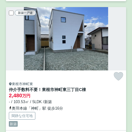
新築一戸建
東根市神町東
仲介手数料不要！東根市神町東三丁目C棟
2,480
万円
- / 103.53㎡ / 5LDK /新築
奥羽本線「神町」駅 徒歩16分
閑静な住宅地
新築