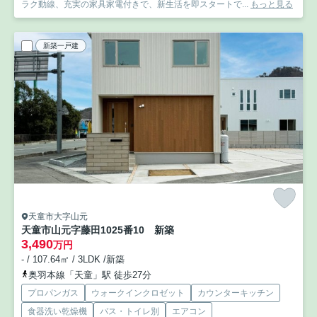
ラク動線、充実の家具家電付きで、新生活を即スタートで...
もっと見る
新築一戸建
天童市大字山元
天童市山元字藤田1025番10 新築
3,490
万円
- / 107.64㎡ / 3LDK /新築
奥羽本線「天童」駅 徒歩27分
プロパンガス
ウォークインクロゼット
カウンターキッチン
食器洗い乾燥機
バス・トイレ別
エアコン