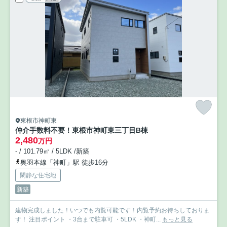
東根市神町東
仲介手数料不要！東根市神町東三丁目B棟
2,480
万円
- / 101.79㎡ / 5LDK /新築
奥羽本線「神町」駅 徒歩16分
閑静な住宅地
新築
建物完成しました！いつでも内覧可能です！内覧予約お待ちしておりま
す！ 注目ポイント ・3台まで駐車可 ・5LDK ・神町...
もっと見る