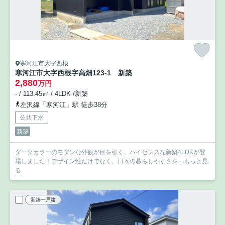
寒河江市大字西根
寒河江市大字西根字高畑123-1 新築
2,880
万円
- / 113.45㎡ / 4LDK /新築
左沢線「寒河江」駅 徒歩38分
公共下水
新築
ダークカラーのモダンな外観が目を引く、ハイセンスな新築4LDKが登
場しました！デザイン性だけでなく、日々の暮らしやすさを...
もっと見
る
新築一戸建