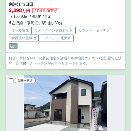
寒河江市日田
2,398
万円
8月4日 値下げ
- / 106.93㎡ / 4LDK /予定
左沢線「寒河江」駅 徒歩30分
オール電化
ウォークインクロゼット
カウンターキッチン
食器洗い乾燥機
エアコン
電気有
新築
日当り良好な4LDKの新築住宅が登場！寒冷地用エアコン1台設置で経済
的、食洗機付きキッチンが家事をサポートします。
新築一戸建