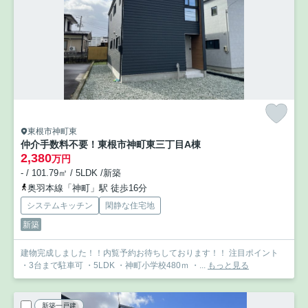
東根市神町東
仲介手数料不要！東根市神町東三丁目A棟
2,380
万円
- / 101.79㎡ / 5LDK /新築
奥羽本線「神町」駅 徒歩16分
システムキッチン
閑静な住宅地
新築
建物完成しました！！内覧予約お待ちしております！！ 注目ポイント
・3台まで駐車可 ・5LDK ・神町小学校480ｍ ・...
もっと見る
新築一戸建