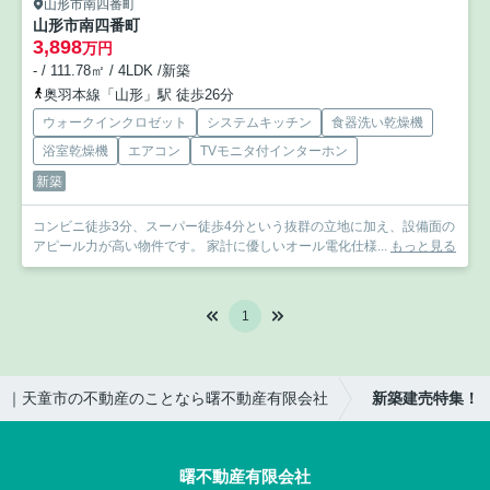
山形市南四番町
山形市南四番町
3,898
万円
- / 111.78㎡ / 4LDK /新築
奥羽本線「山形」駅 徒歩26分
ウォークインクロゼット
システムキッチン
食器洗い乾燥機
浴室乾燥機
エアコン
TVモニタ付インターホン
新築
コンビニ徒歩3分、スーパー徒歩4分という抜群の立地に加え、設備面の
アピール力が高い物件です。 家計に優しいオール電化仕様...
もっと見る
1
｜天童市の不動産のことなら曙不動産有限会社
新築建売特集！
曙不動産有限会社