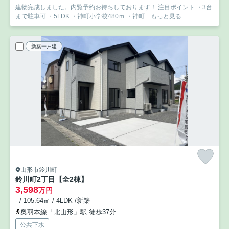
建物完成しました。内覧予約お待ちしております！ 注目ポイント ・3台
まで駐車可 ・5LDK ・神町小学校480ｍ ・神町...
もっと見る
新築一戸建
山形市鈴川町
鈴川町2丁目【全2棟】
3,598
万円
- / 105.64㎡ / 4LDK /新築
奥羽本線「北山形」駅 徒歩37分
公共下水