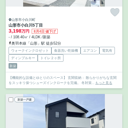
山形市小白川町
山形市小白川5丁目
3,198
万円
8月4日 値下げ
- / 108.40㎡ / 4LDK /新築
奥羽本線「山形」駅 徒歩52分
ウォークインクロゼット
食器洗い乾燥機
エアコン
電気有
ディンプルキー
トイレ２ヶ所
新築
【機能的な設備とゆとりのスペース】 玄関収納： 散らかりがちな玄関
をスッキリ保つシューズインクロークを完備。 冬対策...
もっと見る
新築一戸建